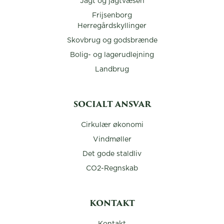
Jagt og jagtvæsen
Frijsenborg
Herregårdskyllinger
Skovbrug og godsbrænde
Bolig- og lagerudlejning
Landbrug
SOCIALT ANSVAR
Cirkulær økonomi
Vindmøller
Det gode staldliv
CO2-Regnskab
KONTAKT
Kontakt