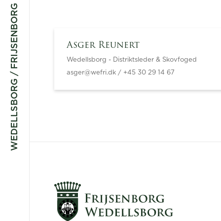
WEDELLSBORG / FRIJSENBORG
Asger Reunert
Wedellsborg - Distriktsleder & Skovfoged
asger@wefri.dk / +45 30 29 14 67