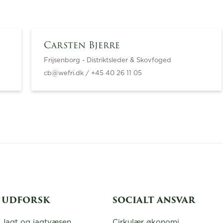
Carsten Bjerre
Frijsenborg - Distriktsleder & Skovfoged
cb@wefri.dk / +45 40 26 11 05
UDFORSK
SOCIALT ANSVAR
Jagt og jagtvæsen
Cirkulær økonomi