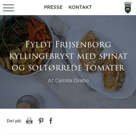
PRESSE
KONTAKT
Fyldt Frijsenborg
kyllingebryst med spinat
og soltørrede tomater
Af Camilla Drabo
Del på: