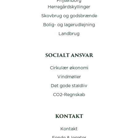
Frijsenborg
Herregårdskyllinger
Skovbrug og godsbrænde
Bolig- og lagerudlejning
Landbrug
SOCIALT ANSVAR
Cirkulær økonomi
Vindmøller
Det gode staldliv
CO2-Regnskab
KONTAKT
Kontakt
Fonde & legater