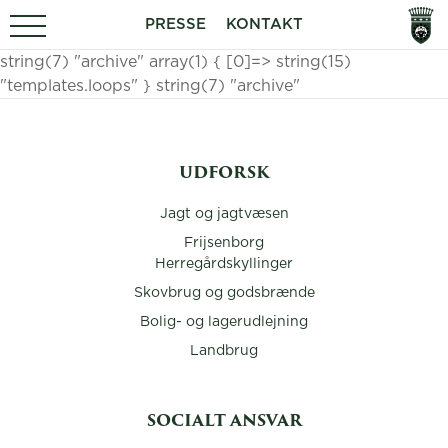
PRESSE
KONTAKT
string(7) "archive" array(1) { [0]=> string(15)
"templates.loops" } string(7) "archive"
UDFORSK
Jagt og jagtvæsen
Frijsenborg
Herregårdskyllinger
Skovbrug og godsbrænde
Bolig- og lagerudlejning
Landbrug
SOCIALT ANSVAR