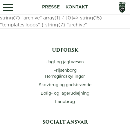
PRESSE
KONTAKT
string(7) "archive" array(1) { [0]=> string(15)
"templates.loops" } string(7) "archive"
UDFORSK
Jagt og jagtvæsen
Frijsenborg
Herregårdskyllinger
Skovbrug og godsbrænde
Bolig- og lagerudlejning
Landbrug
SOCIALT ANSVAR