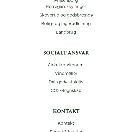
Frijsenborg
Herregårdskyllinger
Skovbrug og godsbrænde
Bolig- og lagerudlejning
Landbrug
SOCIALT ANSVAR
Cirkulær økonomi
Vindmøller
Det gode staldliv
CO2-Regnskab
KONTAKT
Kontakt
Fonde & legater