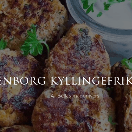
senborg kyllingefri
Af Bellas madunivers