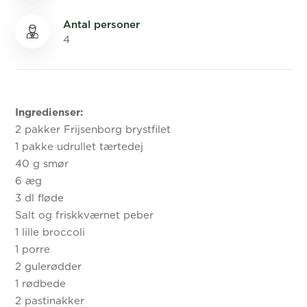
Antal personer
4
Ingredienser:
2 pakker Frijsenborg brystfilet
1 pakke udrullet tærtedej
40 g smør
6 æg
3 dl fløde
Salt og friskkværnet peber
1 lille broccoli
1 porre
2 gulerødder
1 rødbede
2 pastinakker