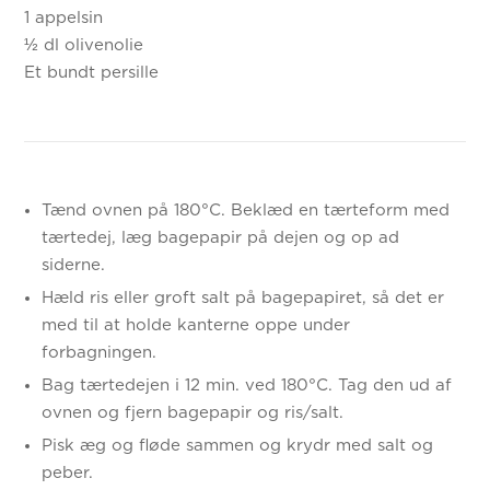
1 appelsin
½ dl olivenolie
Et bundt persille
Tænd ovnen på 180°C. Beklæd en tærteform med
tærtedej, læg bagepapir på dejen og op ad
siderne.
Hæld ris eller groft salt på bagepapiret, så det er
med til at holde kanterne oppe under
forbagningen.
Bag tærtedejen i 12 min. ved 180°C. Tag den ud af
ovnen og fjern bagepapir og ris/salt.
Pisk æg og fløde sammen og krydr med salt og
peber.