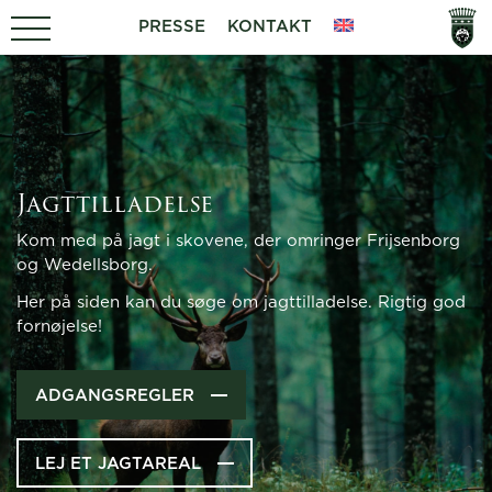
PRESSE
KONTAKT
Jagttilladelse
Kom med på jagt i skovene, der omringer Frijsenborg
og Wedellsborg.
Her på siden kan du søge om jagttilladelse. Rigtig god
fornøjelse!
ADGANGSREGLER
LEJ ET JAGTAREAL