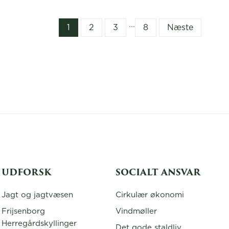
...
1
2
3
8
Næste
UDFORSK
SOCIALT ANSVAR
Jagt og jagtvæsen
Cirkulær økonomi
Frijsenborg
Vindmøller
Herregårdskyllinger
Det gode staldliv