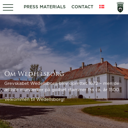
PRESS MATERIALS
CONTACT
Om Wedellsborg
Grevskabet Wedellsborg blev oprettet 1672 – men de
ældste murværker på godset stammer fra ca. år 1500.
Velkommen til Wedellsborg!