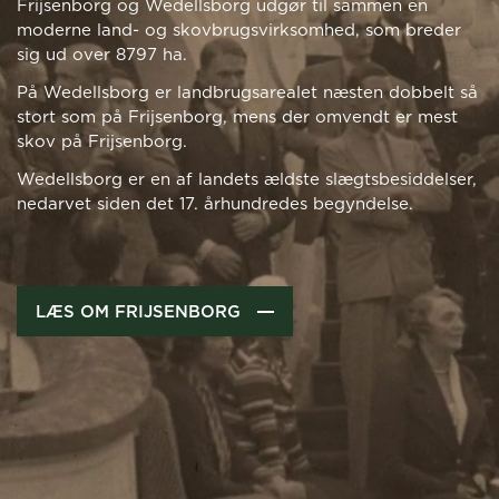
Frijsenborg og Wedellsborg udgør til sammen en
moderne land- og skovbrugsvirksomhed, som breder
sig ud over 8797 ha.
På Wedellsborg er landbrugsarealet næsten dobbelt så
stort som på Frijsenborg, mens der omvendt er mest
skov på Frijsenborg.
Wedellsborg er en af landets ældste slægtsbesiddelser,
nedarvet siden det 17. århundredes begyndelse.
LÆS OM FRIJSENBORG