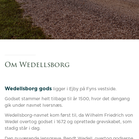
Om Wedellsborg
Wedellsborg gods
ligger i Ejby på Fyns vestside.
Godset stammer helt tilbage til år 1500, hvor det dengang
gik under navnet Iversnæs.
Wedellsborg-navnet kom først til, da Wilhelm Friedrich von
Wedel overtog godset i 1672 og oprettede grevskabet, som
stadig står i dag.
Den nuværende lensgreve, Bendt Wedell, overtog godserne