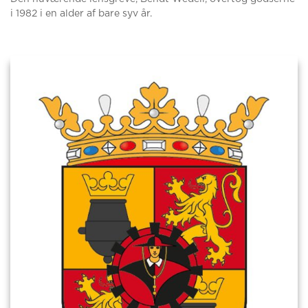
i 1982 i en alder af bare syv år.